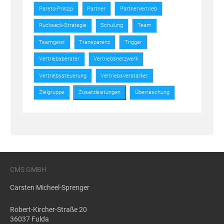
Pareto-Prinzip
Partner
Partnervertrieb
Rucksack-Strategie
Schulung
Team
Teamgeist
Transparenz
Trigger
Vertriebsberater
Vertriebsnetzwerk
Vertriebssteuerung
Vertriebsverstärker
Zielgruppe
Zusatzleistungen
Überraschung
CMS GMBH
Carsten Micheel-Sprenger
Robert-Kircher-Straße 20
36037 Fulda