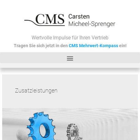
Zum
Inhalt
springen
Wertvolle Impulse für Ihren Vertrieb
Tragen Sie sich jetzt in den
CMS Mehrwert-Kompass
ein!
Zusatzleistungen
Mehrwert
als
Stellschraube
für
mehr