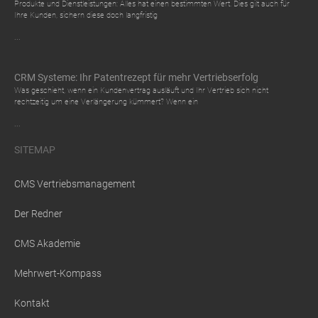
Produkte und Dienstleistungen: Alles hat einen bestimmten Wert. Dies gilt auch für
Ihre Kunden, sichern diese doch langfristig
...
CRM Systeme: Ihr Patentrezept für mehr Vertriebserfolg
Was geschieht, wenn ein Kundenvertrag ausläuft und Ihr Vertrieb sich nicht
rechtzeitig um eine Verlängerung kümmert? Wenn ein
...
SITEMAP
CMS Vertriebsmanagement
Der Redner
CMS Akademie
Mehrwert-Kompass
Kontakt