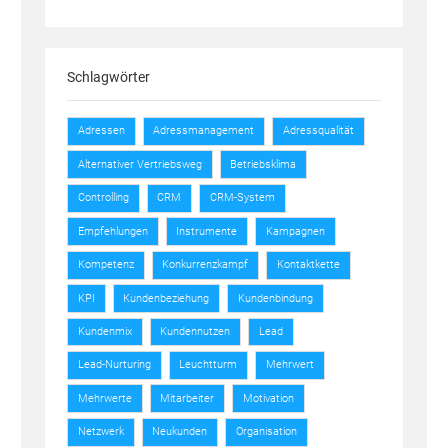
Schlagwörter
Adressen
Adressmanagement
Adressqualität
Alternativer Vertriebsweg
Betriebsklima
Controlling
CRM
CRM-System
Empfehlungen
Instrumente
Kampagnen
Kompetenz
Konkurrenzkampf
Kontaktkette
KPI
Kundenbeziehung
Kundenbindung
Kundenmix
Kundennutzen
Lead
Lead-Nurturing
Leuchtturm
Mehrwert
Mehrwerte
Mitarbeiter
Motivation
Netzwerk
Neukunden
Organisation