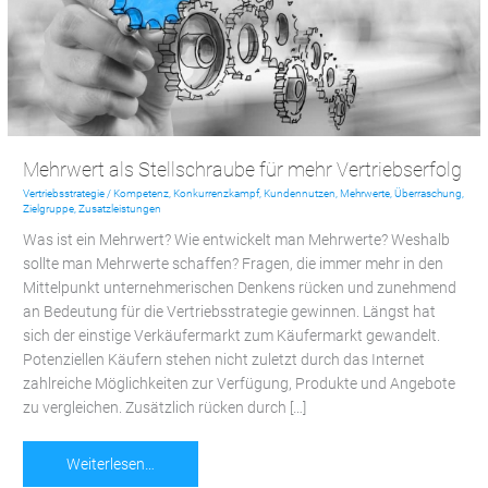
Vertriebserfolg
Mehrwert als Stellschraube für mehr Vertriebserfolg
Vertriebsstrategie
/
Kompetenz
,
Konkurrenzkampf
,
Kundennutzen
,
Mehrwerte
,
Überraschung
,
Zielgruppe
,
Zusatzleistungen
Was ist ein Mehrwert? Wie entwickelt man Mehrwerte? Weshalb
sollte man Mehrwerte schaffen? Fragen, die immer mehr in den
Mittelpunkt unternehmerischen Denkens rücken und zunehmend
an Bedeutung für die Vertriebsstrategie gewinnen. Längst hat
sich der einstige Verkäufermarkt zum Käufermarkt gewandelt.
Potenziellen Käufern stehen nicht zuletzt durch das Internet
zahlreiche Möglichkeiten zur Verfügung, Produkte und Angebote
zu vergleichen. Zusätzlich rücken durch […]
Weiterlesen…