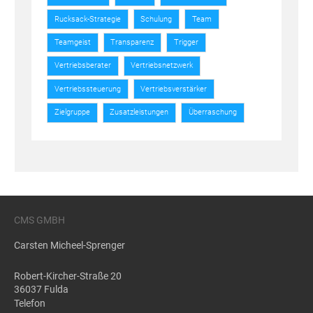
Rucksack-Strategie
Schulung
Team
Teamgeist
Transparenz
Trigger
Vertriebsberater
Vertriebsnetzwerk
Vertriebssteuerung
Vertriebsverstärker
Zielgruppe
Zusatzleistungen
Überraschung
CMS GMBH
Carsten Micheel-Sprenger
Robert-Kircher-Straße 20
36037 Fulda
Telefon