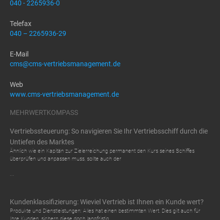
040 - 2265936-0
Telefax
040 – 2265936-29
E-Mail
cms@cms-vertriebsmanagement.de
Web
www.cms-vertriebsmanagement.de
MEHRWERTKOMPASS
Vertriebssteuerung: So navigieren Sie Ihr Vertriebsschiff durch die
Untiefen des Marktes
Ähnlich wie ein Kapitän zur Zielerreichung permanent den Kurs seines Schiffes
überprüfen und anpassen muss, sollte auch der
...
Kundenklassifizierung: Wieviel Vertrieb ist Ihnen ein Kunde wert?
Produkte und Dienstleistungen: Alles hat einen bestimmten Wert. Dies gilt auch für
Ihre Kunden, sichern diese doch langfristig