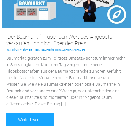
Wert
des
Angebots
verkaufen
und
„Der Baumarkt“ – über den Wert des Angebots
nicht
verkaufen und nicht über den Preis.
über
Im Fokus
,
Mehrwert-Tipp
/
Baumarkt
,
Heimwerken
,
Mehrwert
den
Preis.
Baumärkte geraten zum Teil trotz Umsatzwachstum immer mehr
in Schwierigkeiten. Kaum ein Tag vergeht, ohne neue
Hiobsbotschaften aus der Baumarktbranche zu hören. Gefühlt
meldet fast jeden Monat ein neuer Baumarkt Insolvenz an.
Wissen Sie, wie viele Baumarktketten oder lokale Baumärkte in
Deutschland vorhanden sind? Wenn ja, wie unterscheiden sich
diese? Baumärkte sind momentan über Ihr Angebot kaum
differenzierbar. Dieser Beitrag […]
Weiterlesen…