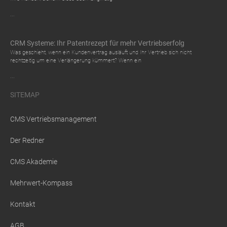
...
CRM Systeme: Ihr Patentrezept für mehr Vertriebserfolg
Was geschieht, wenn ein Kundenvertrag ausläuft und Ihr Vertrieb sich nicht
rechtzeitig um eine Verlängerung kümmert? Wenn ein
...
SITEMAP
CMS Vertriebsmanagement
Der Redner
CMS Akademie
Mehrwert-Kompass
Kontakt
AGB