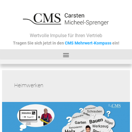
Zum
Inhalt
springen
Wertvolle Impulse für Ihren Vertrieb
Tragen Sie sich jetzt in den
CMS Mehrwert-Kompass
ein!
Heimwerken
„Der
Baumarkt“
–
über
den