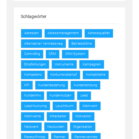
Schlagwörter
Adressen
Adressmanagement
Adressqualität
Alternativer Vertriebsweg
Betriebsklima
Controlling
CRM
CRM-System
Empfehlungen
Instrumente
Kampagnen
Kompetenz
Konkurrenzkampf
Kontaktkette
KPI
Kundenbeziehung
Kundenbindung
Kundenmix
Kundennutzen
Lead
Lead-Nurturing
Leuchtturm
Mehrwert
Mehrwerte
Mitarbeiter
Motivation
Netzwerk
Neukunden
Organisation
Pareto-Prinzip
Partner
Partnervertrieb